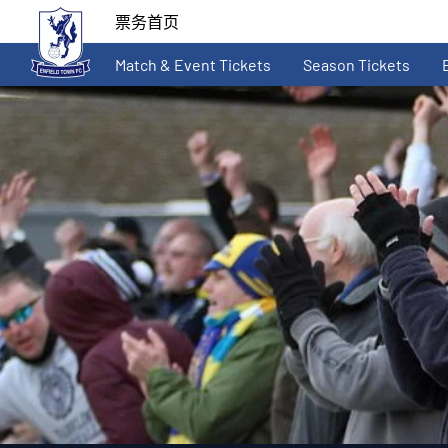
票务首页
Match & Event Tickets
Season Tickets