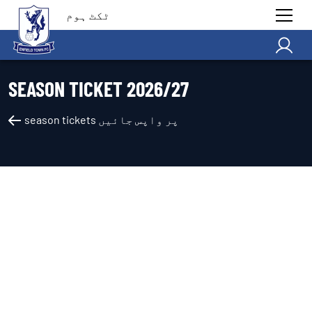
ٹکٹ ہوم
SEASON TICKET 2026/27
season tickets پر واپس جائیں