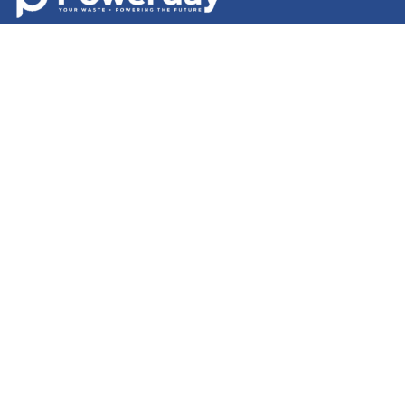
اکثر پوچھے گئے سوالات
ہم سے رابطہ کریں
رازداری کی پالیسی
کوکی سیٹنگز
شرائط و ضوابط
English
|
Cymraeg
|
français
|
Deutsch
|
italiano
|
español
magyar
|
polski
|
বাংলা
|
اردو
|
日本語
|
română
|
српски
|
|
中文