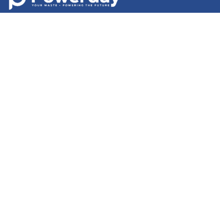
Cwestiynau Cyffredin
Cysylltwch â Ni
Polisi Preifatrwydd
Gosodiadau Cwcis
Telerau ac Amodau
English
|
Cymraeg
|
français
|
Deutsch
|
italiano
|
español
|
српски
|
română
|
日本語
|
اردو
|
বাংলা
|
polski
|
magyar
|
中文