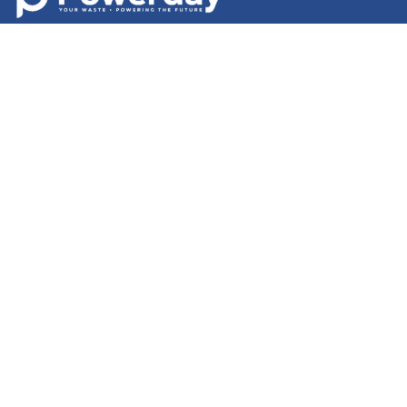
Häufig gestellte Fragen
Kontaktieren Sie uns
Datenschutzrichtlinie
Cookie-Einstellungen
Allgemeine Geschäftsbedingungen
English
|
Cymraeg
|
français
|
Deutsch
|
italiano
|
español
|
српски
|
română
|
日本語
|
اردو
|
বাংলা
|
polski
|
magyar
|
中文