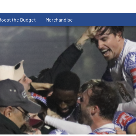
Boost the Budget
Merchandise