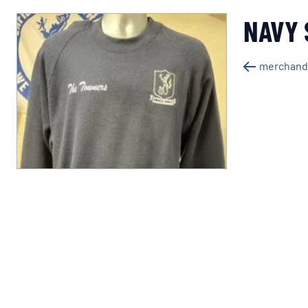
NAVY 
merchandis