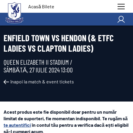
Acasă Bilete
ENFIELD TOWN VS HENDON (& ETFC
LADIES VS CLAPTON LADIES)
QUEEN ELIZABETH II STADIUM /
SÂMBĂTĂ, 27 IULIE 2024 13:00
înapoi la match & event tickets
Acest produs este fie disponibil doar pentru un număr
limitat de suporteri, fie momentan indisponibil. Te rugăm să
te autentifici
în contul tău pentru a verifica dacă ești eligibil
să-l cumperi acum.