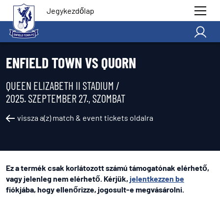
Jegykezdőlap
ENFIELD TOWN VS QUORN
QUEEN ELIZABETH II STADIUM /
2025. SZEPTEMBER 27., SZOMBAT
vissza a(z) match & event tickets oldalra
Ez a termék csak korlátozott számú támogatónak elérhető,
vagy jelenleg nem elérhető. Kérjük,
jelentkezzen be
fiókjába, hogy ellenőrizze, jogosult-e megvásárolni.