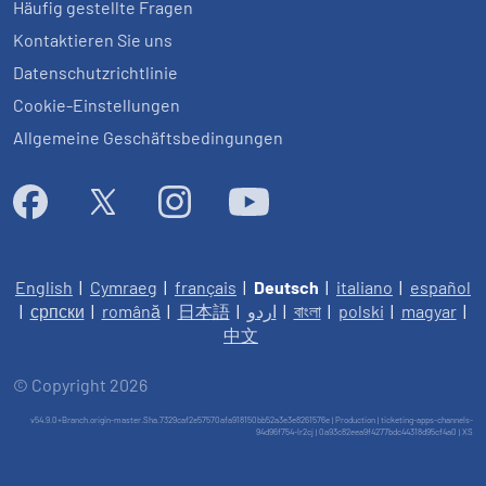
Häufig gestellte Fragen
Kontaktieren Sie uns
Datenschutzrichtlinie
Cookie-Einstellungen
Allgemeine Geschäftsbedingungen
English
|
Cymraeg
|
français
|
Deutsch
|
italiano
|
español
|
српски
|
română
|
日本語
|
اردو
|
বাংলা
|
polski
|
magyar
|
中文
© Copyright 2026
v54.9.0+Branch.origin-master.Sha.7329caf2e57570afa918150bb52a3e3e8261576e | Production | ticketing-apps-channels-
94d96f754-lr2cj | 0a93c82eea9f4277bdc44318d95cf4a0 |
XS