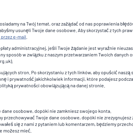
osiadamy na Twój temat, oraz zażądać od nas poprawienia błędó
abyśmy usunęli Twoje dane osobowe. Aby skorzystać z tych praw
 przez e-mail
.
łaty administracyjnej, jeśli Twoje żądanie jest wyraźnie nieuz
 w inny sposób w związku z naszym przetwarzaniem Twoich danych
g.uk).
ujących stron. Po skorzystaniu z tych linków, aby opuścić naszą 
ę i prywatność jakichkolwiek informacji, które podajesz podczas 
olityką prywatności obowiązującą na danej stronie.
je dane osobowe, dopóki nie zamkniesz swojego konta.
my przechowywać Twoje dane osobowe, dopóki nie zrezygnujesz 
ktowałeś się z nami z pytaniem lub komentarzem, będziemy prze
re możesz mieć.