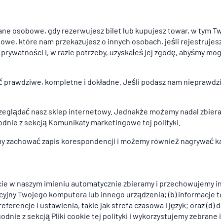
 osobowe, gdy rezerwujesz bilet lub kupujesz towar, w tym Twoj
we, które nam przekazujesz o innych osobach, jeśli rejestrujes
 prywatności i, w razie potrzeby, uzyskałeś jej zgodę, abyśmy m
ć prawdziwe, kompletne i dokładne. Jeśli podasz nam nieprawdz
glądać nasz sklep internetowy. Jednakże możemy nadal zbierać
dnie z sekcją Komunikaty marketingowe tej polityki.
żemy zachować zapis korespondencji i możemy również nagrywać k
ecie w naszym imieniu automatycznie zbieramy i przechowujemy in
yjny Twojego komputera lub innego urządzenia; (b) informacje te
ferencje i ustawienia, takie jak strefa czasowa i język; oraz (d)
dnie z sekcją Pliki cookie tej polityki i wykorzystujemy zebrane