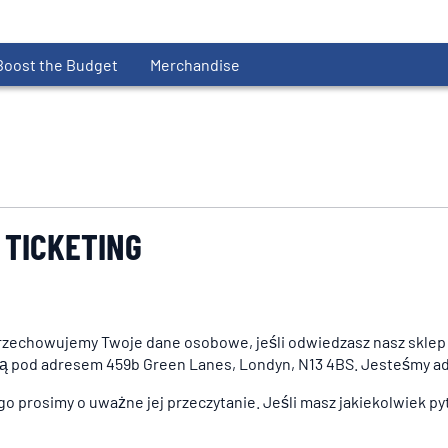
Boost the Budget
Merchandise
 TICKETING
i przechowujemy Twoje dane osobowe, jeśli odwiedzasz nasz skle
ibą pod adresem 459b Green Lanes, Londyn, N13 4BS. Jesteśmy 
go prosimy o uważne jej przeczytanie. Jeśli masz jakiekolwiek py