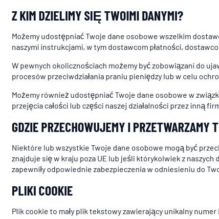
Z KIM DZIELIMY SIĘ TWOIMI DANYMI?
Możemy udostępniać Twoje dane osobowe wszelkim dostawco
naszymi instrukcjami, w tym dostawcom płatności, dostawc
W pewnych okolicznościach możemy być zobowiązani do ujawn
procesów przeciwdziałania praniu pieniędzy lub w celu ochr
Możemy również udostępniać Twoje dane osobowe w związku z, 
przejęcia całości lub części naszej działalności przez inną firm
GDZIE PRZECHOWUJEMY I PRZETWARZAMY 
Niektóre lub wszystkie Twoje dane osobowe mogą być przech
znajduje się w kraju poza UE lub jeśli którykolwiek z naszy
zapewniły odpowiednie zabezpieczenia w odniesieniu do Tw
PLIKI COOKIE
Plik cookie to mały plik tekstowy zawierający unikalny numer