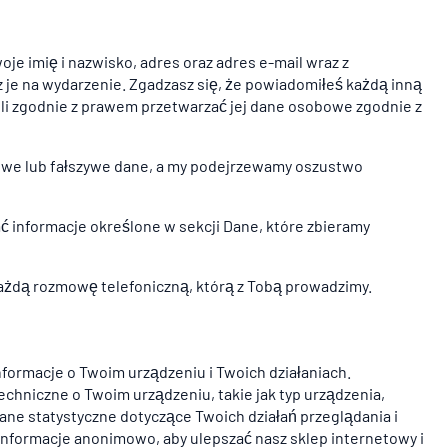
e imię i nazwisko, adres oraz adres e-mail wraz z
z je na wydarzenie. Zgadzasz się, że powiadomiłeś każdą inną
ogli zgodnie z prawem przetwarzać jej dane osobowe zgodnie z
iwe lub fałszywe dane, a my podejrzewamy oszustwo
 informacje określone w sekcji Dane, które zbieramy
ażdą rozmowę telefoniczną, którą z Tobą prowadzimy.
formacje o Twoim urządzeniu i Twoich działaniach.
chniczne o Twoim urządzeniu, takie jak typ urządzenia,
 dane statystyczne dotyczące Twoich działań przeglądania i
 informacje anonimowo, aby ulepszać nasz sklep internetowy i