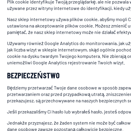
Plik cookie identyfikuje Twoją przeglądarkę, ale nie pozwala
używane przez witryny internetowe do identyfikacji, kiedy 
Nasz sklep internetowy używa plików cookie, abyśmy mogli C
ustawiona na akceptowanie plików cookie. Możesz zmienić ust
pamiętać, że nasz sklep internetowy może nie działać efektyw
Używamy również Google Analytics do monitorowania, jak używ
jak liczba wizyt w sklepie internetowym, skąd ogólnie pochodz
cookie na dysku twardym Twojego komputera. Nie zbierają one
uniemożliwi Google Analytics rejestrowanie Twoich wizyt.
BEZPIECZEŃSTWO
Będziemy przetwarzać Twoje dane osobowe w sposób zapew
przetwarzaniem oraz przed przypadkową utratą, zniszczenie
przekazujesz, są przechowywane na naszych bezpiecznych ser
Jeśli przekazaliśmy Ci hasło lub wybrałeś hasło, jesteś odpo
Jednakże przyznajesz, że żaden system nie może być całkowi
dane osobowe zawsze pozostaną całkowicie bezpieczne.