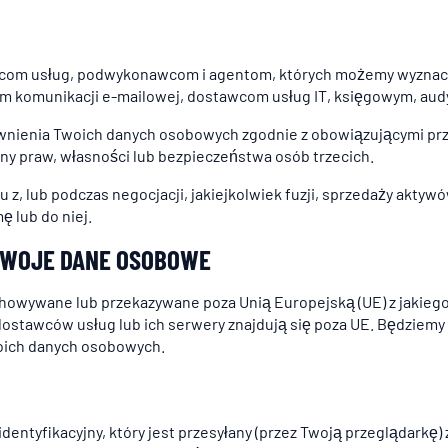
m usług, podwykonawcom i agentom, których możemy wyznaczyć
om komunikacji e-mailowej, dostawcom usług IT, księgowym, aud
ienia Twoich danych osobowych zgodnie z obowiązującymi przep
ony praw, własności lub bezpieczeństwa osób trzecich.
lub podczas negocjacji, jakiejkolwiek fuzji, sprzedaży aktywów,
ę lub do niej.
TWOJE DANE OSOBOWE
owywane lub przekazywane poza Unią Europejską (UE) z jakiegoko
ch dostawców usług lub ich serwery znajdują się poza UE. Będziem
oich danych osobowych.
 identyfikacyjny, który jest przesyłany (przez Twoją przeglądark