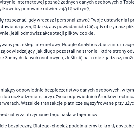
 witrynie internetowej poznać żadnych danych osobowych o Tobie, t
użytkownicy ponownie odwiedzają tę witrynę.
ię rozpoznać, gdy wracasz i personalizować Twoje ustawienia i 
awienia przeglądarki, aby powiadamiała Cię, gdy otrzymasz plik 
nie, jeśli odmówisz akceptacji plików cookie.
any jest sklep internetowy. Google Analytics zbiera informacje
ą odwiedzający, jak długo pozostali na stronie i które strony od
 żadnych danych osobowych. Jeśli się na to nie zgadzasz, możes
niający odpowiednie bezpieczeństwo danych osobowych, w tym
m lub uszkodzeniem, przy użyciu odpowiednich środków technicz
werach. Wszelkie transakcje płatnicze są szyfrowane przy użyci
wiedzialny za utrzymanie tego hasła w tajemnicy.
cie bezpieczny. Dlatego, chociaż podejmujemy te kroki, aby zab