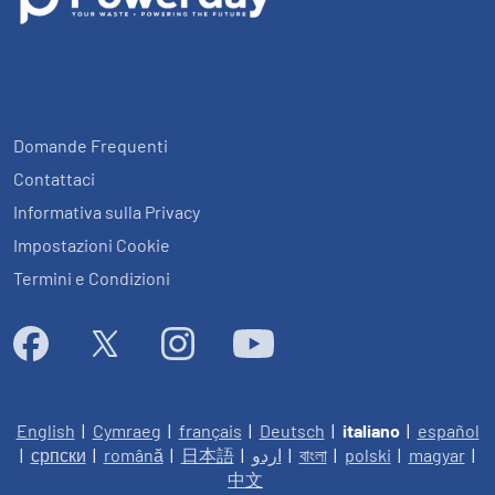
Domande Frequenti
Contattaci
Informativa sulla Privacy
Impostazioni Cookie
Termini e Condizioni
English
|
Cymraeg
|
français
|
Deutsch
|
italiano
|
español
|
српски
|
română
|
日本語
|
اردو
|
বাংলা
|
polski
|
magyar
|
中文