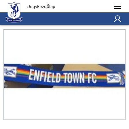
Jegykezdőlap