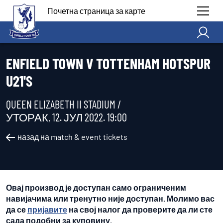
Почетна страница за карте
ENFIELD TOWN V TOTTENHAM HOTSPUR
U21'S
QUEEN ELIZABETH II STADIUM /
УТОРАК, 12. ЈУЛ 2022. 19:00
назад на match & event tickets
Овај производ је доступан само ограниченим
навијачима или тренутно није доступан. Молимо вас
да се
пријавите
на свој налог да проверите да ли сте
сада подобни за куповину.