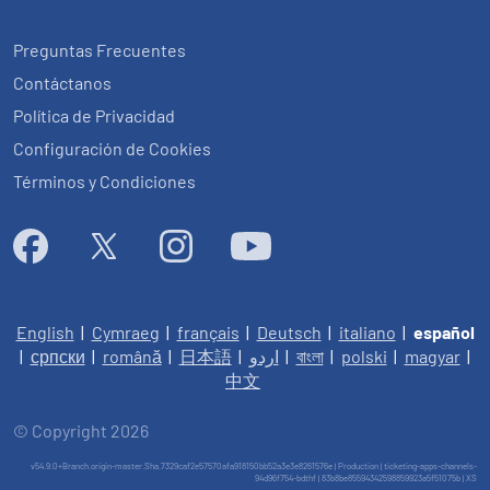
Preguntas Frecuentes
Contáctanos
Política de Privacidad
Configuración de Cookies
Términos y Condiciones
English
|
Cymraeg
|
français
|
Deutsch
|
italiano
|
español
|
српски
|
română
|
日本語
|
اردو
|
বাংলা
|
polski
|
magyar
|
中文
© Copyright 2026
v54.9.0+Branch.origin-master.Sha.7329caf2e57570afa918150bb52a3e3e8261576e | Production | ticketing-apps-channels-
94d96f754-bdthf | 83b8be85594342598859923a5f51075b |
XS